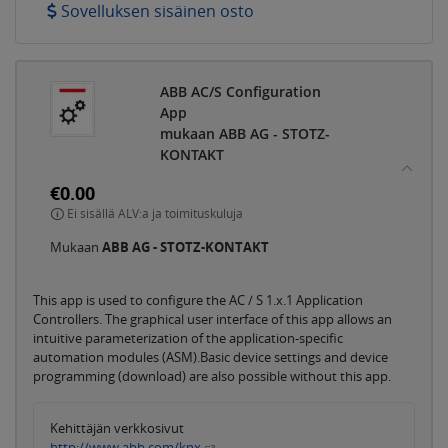
Sovelluksen sisäinen osto
ABB AC/S Configuration
App
mukaan ABB AG - STOTZ-
KONTAKT
€0.00
Ei sisällä ALV:a ja toimituskuluja
Mukaan
ABB AG - STOTZ-KONTAKT
This app is used to configure the AC / S 1.x.1 Application
Controllers. The graphical user interface of this app allows an
intuitive parameterization of the application-specific
automation modules (ASM).Basic device settings and device
programming (download) are also possible without this app.
Kehittäjän verkkosivut
http://www.abb.com/knx