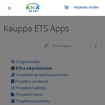
Kirjaudu sisään
MY KNX
Kauppa
ETS Apps
Diagnostiikka
ETS:n käyttöönotto
Graafinen projektisuunnittelu
Projektin asiakirjat
Projektin hallinta
Projektin vienti
Projektisuunnittelu