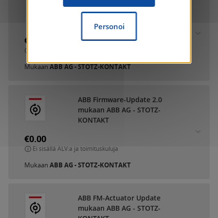
ABB DCA SmartTouch 10
mukaan ABB AG - STOTZ-
KONTAKT
Personoi
€0.00
Ei sisällä ALV:a ja toimituskuluja
Mukaan
ABB AG - STOTZ-KONTAKT
ABB Firmware-Update 2.0
mukaan ABB AG - STOTZ-
KONTAKT
€0.00
Ei sisällä ALV:a ja toimituskuluja
Mukaan
ABB AG - STOTZ-KONTAKT
ABB FM-Actuator Update
mukaan ABB AG - STOTZ-