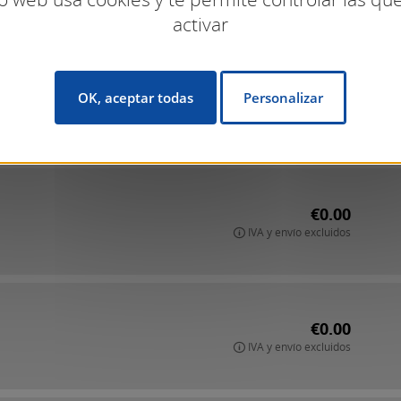
activar
€0.00
OK, aceptar todas
Personalizar
IVA y envío excluidos
€0.00
IVA y envío excluidos
€0.00
IVA y envío excluidos