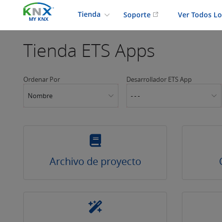
Tienda
Soporte
Ver Todos L
MY KNX
Tienda
ETS Apps
Ordenar Por
Desarrollador ETS App
Nombre
- - -
Archivo de proyecto