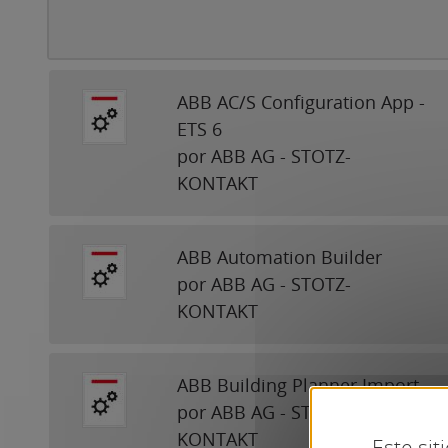
ABB AC/S Configuration App -
ETS 6
por ABB AG - STOTZ-
KONTAKT
ABB Automation Builder
por ABB AG - STOTZ-
KONTAKT
ABB Building Planner Import
por ABB AG - STOTZ-
KONTAKT
Este sit