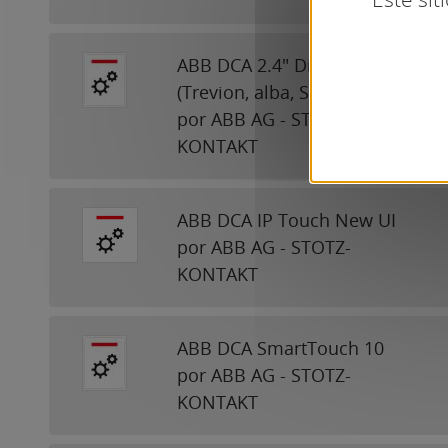
ABB DCA 2.4" Display
(Trevion, alba, SIDUS, SAGA)
por ABB AG - STOTZ-
KONTAKT
ABB DCA IP Touch New UI
por ABB AG - STOTZ-
KONTAKT
ABB DCA SmartTouch 10
por ABB AG - STOTZ-
KONTAKT