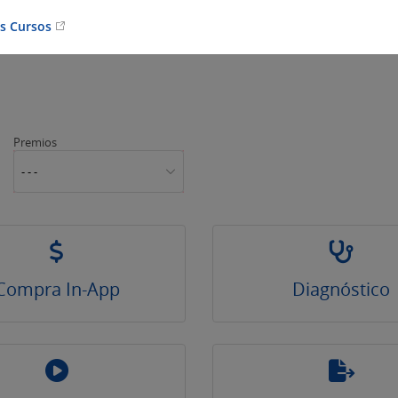
os Cursos
Premios
- - -
Compra In-App
Diagnóstico