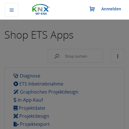
Anmelden
MY KNX
Shop
ETS Apps
Diagnose
ETS Inbetriebnahme
Graphisches Projektdesign
In-App-Kauf
Projektdatei
Projektdesign
Projektexport