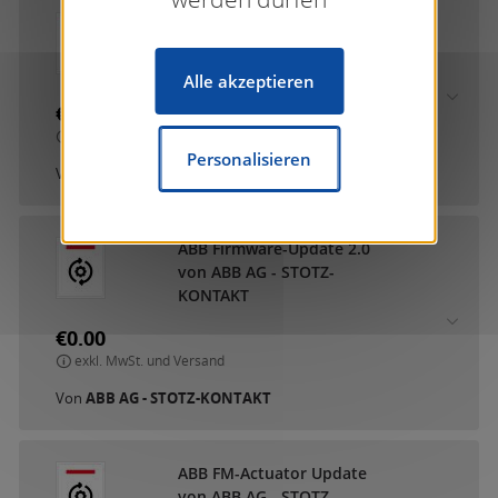
ABB DCA SmartTouch 10
von ABB AG - STOTZ-
KONTAKT
Alle akzeptieren
€0.00
exkl. MwSt. und Versand
Personalisieren
Von
ABB AG - STOTZ-KONTAKT
ABB Firmware-Update 2.0
von ABB AG - STOTZ-
KONTAKT
€0.00
exkl. MwSt. und Versand
Von
ABB AG - STOTZ-KONTAKT
ABB FM-Actuator Update
von ABB AG - STOTZ-