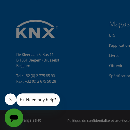
Magas
ETS
l'applicatio
De Kleetlaan 5, Bus 11
Livres
B 1831 Diegem (Brussels)
Belgium
Obtenir
Tel.: +32 (0) 2 775 85 90
Spécificati
Fax.: +32 (0) 2 675 50 28
Français (FR)
Politique de confidentialité et avertis