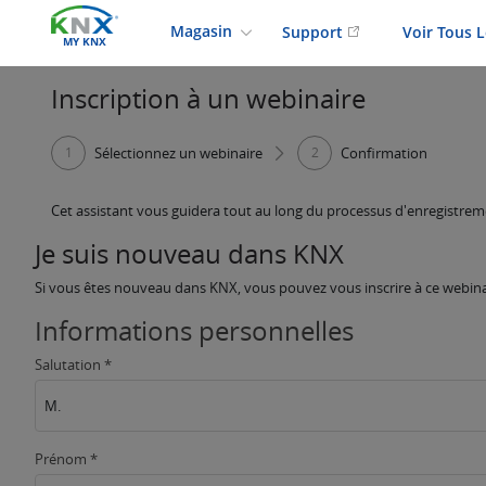
Magasin
Support
Voir Tous 
MY KNX
Inscription à un webinaire
1
Sélectionnez un webinaire
2
Confirmation
Cet assistant vous guidera tout au long du processus d'enregistre
Je suis nouveau dans KNX
Si vous êtes nouveau dans KNX, vous pouvez vous inscrire à ce webinai
Informations personnelles
Salutation *
M.
Prénom *