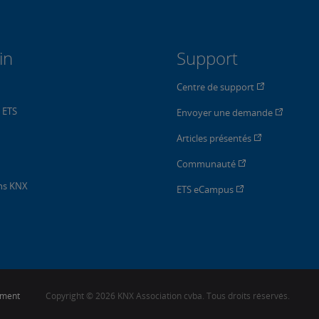
in
Support
Centre de support
n ETS
Envoyer une demande
Articles présentés
Communauté
ons KNX
ETS eCampus
sement
Copyright © 2026 KNX Association cvba. Tous droits réservés.