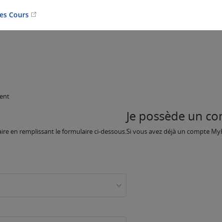
Les Cours
ment
Je possède un c
re en remplissant le formulaire ci-dessous.
Si vous avez déjà un compte MyKNX