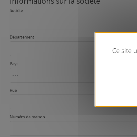
Informations sur la société
Société
Département
Ce site 
Pays
- - -
Rue
Numéro de maison