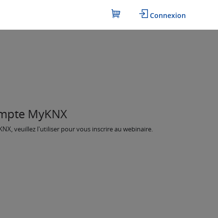
Connexion
ompte MyKNX
, veuillez l'utiliser pour vous inscrire au webinaire.