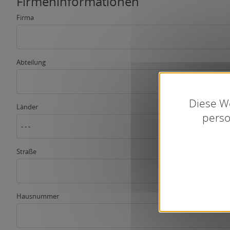
Firmeninformationen
Firma
Abteilung
Diese We
Länder
perso
- - -
Straße
Hausnummer