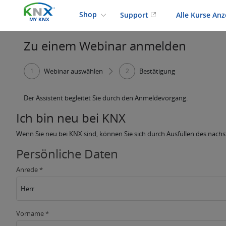
Shop
Support
Alle Kurse An
MY KNX
Zu einem Webinar anmelden
1
Webinar auswählen
2
Bestätigung
Der Assistent begleitet Sie durch den Anmeldevorgang.
Ich bin neu bei KNX
Wenn Sie neu bei KNX sind, können Sie sich durch Ausfüllen des na
Persönliche Daten
Anrede *
Herr
Vorname *