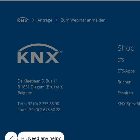
Anträge
Zum Webinar anmelden
Shop
ETS
ETS-Apps
De Kleetlaan 5, Bus 11
Bücher
B 1831 Diegem (Brussels)
Belgium
Erhalten
Tel.: +32 (0) 2 775 85 90
KNX-Spezifi
Fax.: +32 (0) 2 675 50 28