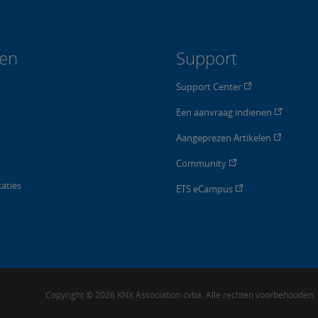
len
Support
Support Center
Een aanvraag indienen
Aangeprezen Artikelen
Community
aties
ETS eCampus
Copyright © 2026 KNX Association cvba. Alle rechten voorbehouden.