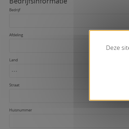
Bedrijfsinformatie
Bedrijf
Afdeling
Deze sit
Land
- - -
Straat
Huisnummer