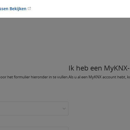
ussen Bekijken
Ik heb een MyKNX-
oor het formulier hieronder in te vullen.
Als u al een MyKNX account hebt, ku