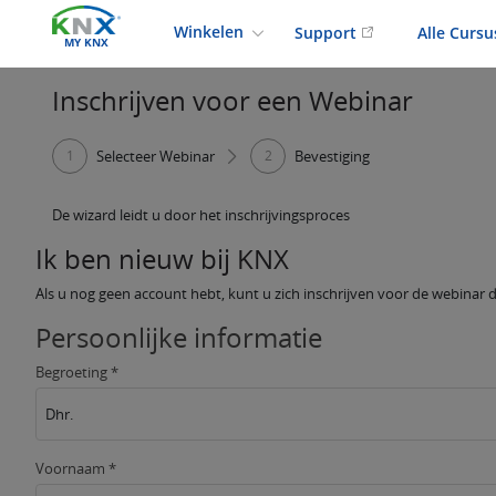
Winkelen
Support
Alle Curs
MY KNX
Inschrijven voor een Webinar
1
Selecteer Webinar
2
Bevestiging
De wizard leidt u door het inschrijvingsproces
Ik ben nieuw bij KNX
Als u nog geen account hebt, kunt u zich inschrijven voor de webinar d
Persoonlijke informatie
Begroeting *
Dhr.
Voornaam *