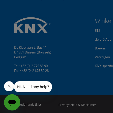
Winke
ETS
de ETS App
De Kleetlaan 5, Bus 11
Boeken
B 1831 Diegem (Brussels)
Belgium
Verkrijgen
Tel.: +32 (0) 2 775 85 90
KNX-specific
Fax.: +32 (0) 2 675 50 28
Nederlands (NL)
Privacybeleid & Disclaimer