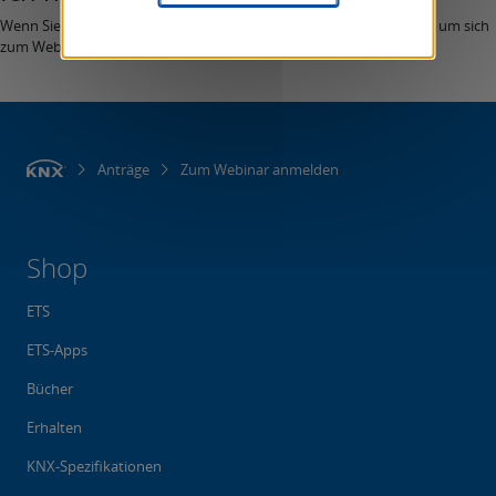
Wenn Sie bereits ein MyKNX-Konto haben, verwenden Sie es bitte, um sich
zum Webinar anzumelden.
Anträge
Zum Webinar anmelden
Shop
ETS
ETS-Apps
Bücher
Erhalten
KNX-Spezifikationen