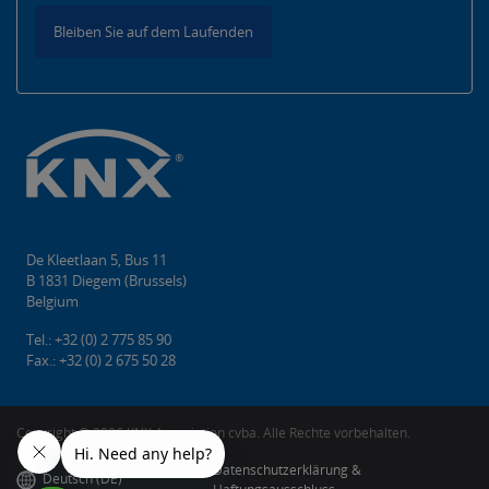
Bleiben Sie auf dem Laufenden
De Kleetlaan 5, Bus 11
B 1831 Diegem (Brussels)
Belgium
Tel.: +32 (0) 2 775 85 90
Fax.: +32 (0) 2 675 50 28
Copyright © 2026 KNX Association cvba. Alle Rechte vorbehalten.
Datenschutzerklärung &
Deutsch (DE)