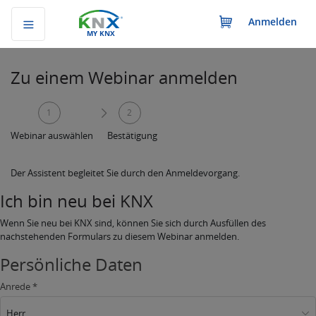
Anmelden
MY KNX
Zu einem Webinar anmelden
1
2
Webinar auswählen
Bestätigung
Der Assistent begleitet Sie durch den Anmeldevorgang.
Ich bin neu bei KNX
Wenn Sie neu bei KNX sind, können Sie sich durch Ausfüllen des
nachstehenden Formulars zu diesem Webinar anmelden.
Persönliche Daten
Anrede *
Herr