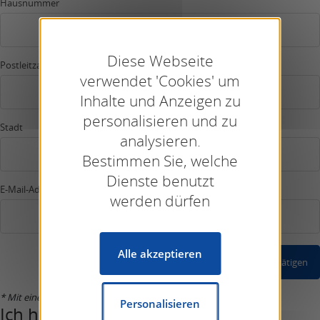
Hausnummer
Diese Webseite
Postleitzahl
verwendet 'Cookies' um
Inhalte und Anzeigen zu
personalisieren und zu
Stadt
analysieren.
Bestimmen Sie, welche
Dienste benutzt
E-Mail-Adresse *
werden dürfen
Alle akzeptieren
Registrierung bestätigen
* Mit einem Sternchen markierte Felder sind Pflichtfelder.
Personalisieren
Ich habe ein MyKNX-Konto