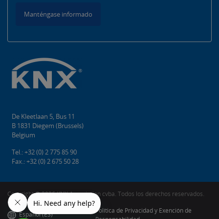
Manténgase informado
De Kleetlaan 5, Bus 11
B 1831 Diegem (Brussels)
Belgium
Tel.: +32 (0) 2 775 85 90
Fax.: +32 (0) 2 675 50 28
Copyright ©️ 2026 KNX Association cvba. Todos los derechos reservados.
Política de Privacidad y Exención de
Español (ES)