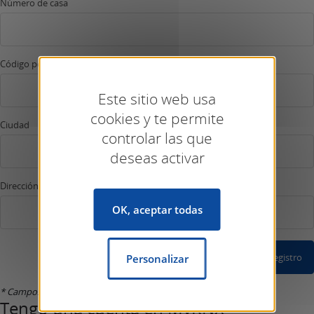
Número de casa
Código postal
Este sitio web usa
cookies y te permite
Ciudad
controlar las que
deseas activar
Dirección de correo electrónico *
OK, aceptar todas
Confirmar Registro
Personalizar
* Campos marcados con un asterisco son obligatorios.
Tengo una cuenta en MyKNX