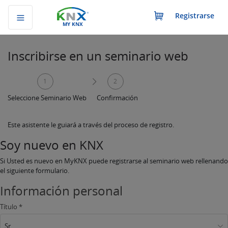
Registrarse
MY KNX
Inscribirse en un seminario web
1
2
Seleccione Seminario Web
Confirmación
Este asistente le guiará a través del proceso de registro.
Soy nuevo en KNX
Si Usted es nuevo en MyKNX puede registrarse al seminario web rellenando
el siguiente formulario.
Información personal
Título *
Sr.