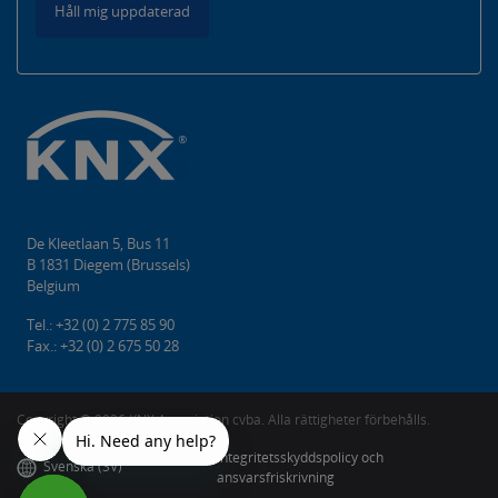
Håll mig uppdaterad
De Kleetlaan 5, Bus 11
B 1831 Diegem (Brussels)
Belgium
Tel.: +32 (0) 2 775 85 90
Fax.: +32 (0) 2 675 50 28
Copyright ©️ 2026 KNX Association cvba. Alla rättigheter förbehålls.
Integritetsskyddspolicy och
Svenska (SV)
ansvarsfriskrivning