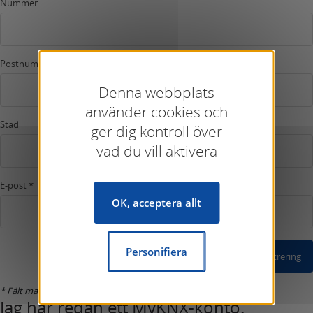
Nummer
Postnummer
Denna webbplats
använder cookies och
Stad
ger dig kontroll över
vad du vill aktivera
E-post *
OK, acceptera allt
Personifiera
Bekräfta registrering
* Fält markerade med asterisk är obligatoriska.
Jag har redan ett MyKNX-konto.