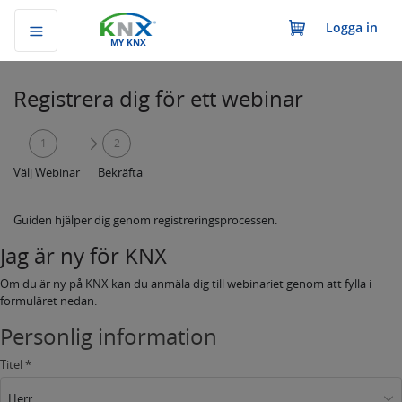
Logga in
MY KNX
Registrera dig för ett webinar
1
2
Välj Webinar
Bekräfta
Guiden hjälper dig genom registreringsprocessen.
Jag är ny för KNX
Om du är ny på KNX kan du anmäla dig till webinariet genom att fylla i
formuläret nedan.
Personlig information
Titel *
Herr