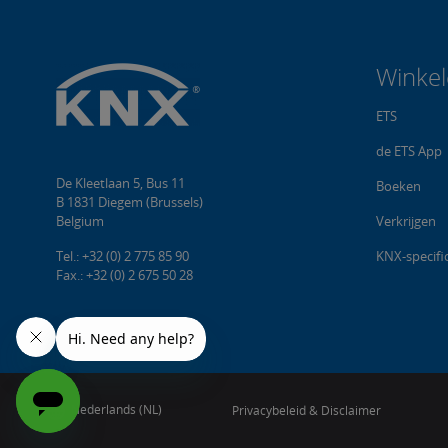
Winke
ETS
de ETS App
De Kleetlaan 5, Bus 11
Boeken
B 1831 Diegem (Brussels)
Belgium
Verkrijgen
Tel.: +32 (0) 2 775 85 90
KNX-specific
Fax.: +32 (0) 2 675 50 28
Nederlands (NL)
Privacybeleid & Disclaimer