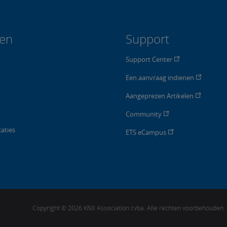
len
Support
Support Center
Een aanvraag indienen
Aangeprezen Artikelen
Community
aties
ETS eCampus
Copyright © 2026 KNX Association cvba. Alle rechten voorbehouden.