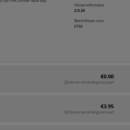
) zijn ook zonder deze app
Versie-informatie
2.0.24
Beschikbaar voor
ETS6
€0.00
btw en verzending exclusief
€3.95
btw en verzending exclusief