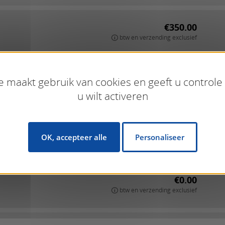
€350.00
btw en verzending exclusief
€200.00
e maakt gebruik van cookies en geeft u controle
btw en verzending exclusief
u wilt activeren
€5.00
OK, accepteer alle
Personaliseer
Dit is een referentieprijs, controleer op Amazon
€0.00
btw en verzending exclusief