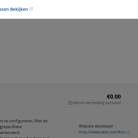
ussen Bekijken
€0.00
btw en verzending exclusief
rs te configureren. Met de
Website developer
gsspecifieke
http://www.abb.com/knx
rametreerd.