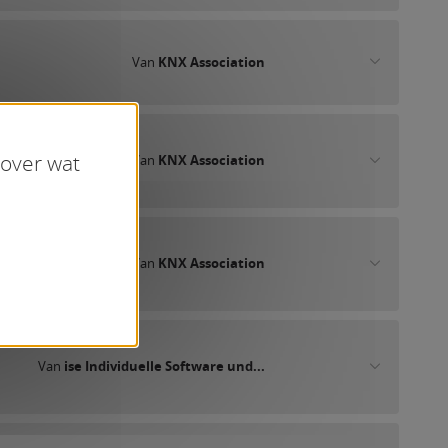
Van
KNX Association
 over wat
Van
KNX Association
Van
KNX Association
Van
ise Individuelle Software und...