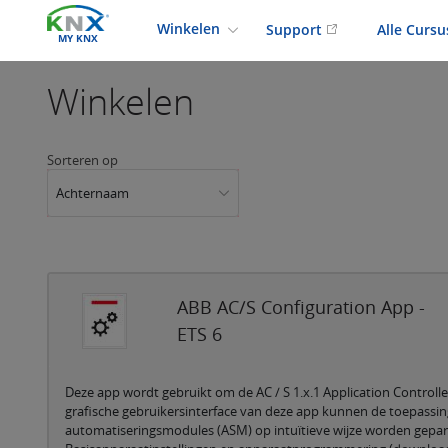
Winkelen
Support
Alle Curs
MY KNX
Winkelen
Sorteren op
Achternaam
ABB AC/S Configuration App -
ETS 6
Deze app wordt gebruikt om de AC / S 1.x.1 Application Controlle
grafische gebruikersinterface van deze app kunnen de toepassin
automatiseringsmodules (ASM) op intuïtieve wijze worden gepa