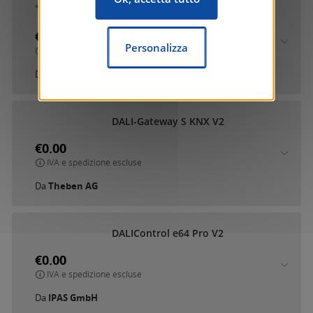
DALI-Gateway KNX plus
€0.00
Personalizza
IVA e spedizione escluse
Da
Theben AG
DALI-Gateway S KNX V2
€0.00
IVA e spedizione escluse
Da
Theben AG
DALIControl e64 Pro V2
€0.00
IVA e spedizione escluse
Da
IPAS GmbH