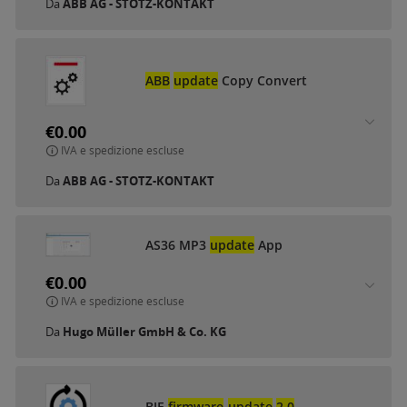
Da
ABB AG - STOTZ-KONTAKT
ABB
update
Copy Convert
€0.00
IVA e spedizione escluse
Da
ABB AG - STOTZ-KONTAKT
AS36 MP3
update
App
€0.00
IVA e spedizione escluse
Da
Hugo Müller GmbH & Co. KG
BJE
firmware
-
update
2.0