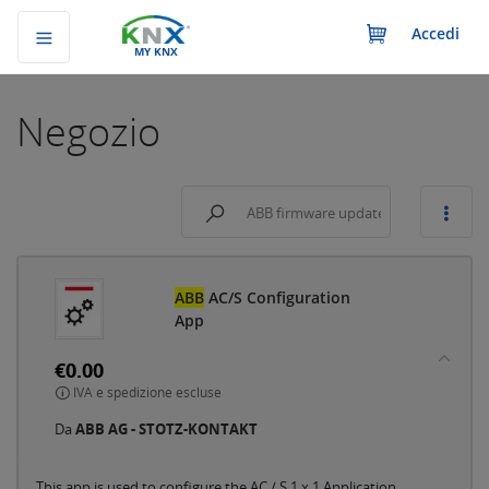
Accedi
MY KNX
Negozio
ABB
AC/S Configuration
App
€0.00
IVA e spedizione escluse
Da
ABB AG - STOTZ-KONTAKT
This app is used to configure the AC / S 1.x.1 Application