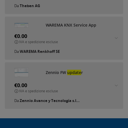
Da
Theben AG
WAREMA KNX Service App
€0.00
IVA e spedizione escluse
Da
WAREMA Renkhoff SE
Zennio FW
update
r
€0.00
IVA e spedizione escluse
Da
Zennio Avance y Tecnología s.l...