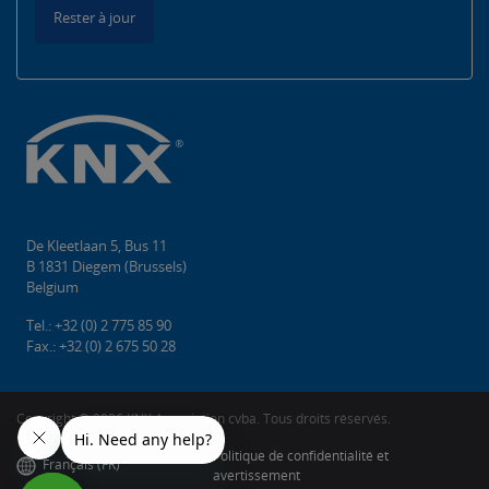
Rester à jour
De Kleetlaan 5, Bus 11
B 1831 Diegem (Brussels)
Belgium
Tel.: +32 (0) 2 775 85 90
Fax.: +32 (0) 2 675 50 28
Copyright © 2026 KNX Association cvba. Tous droits réservés.
Politique de confidentialité et
Français (FR)
avertissement