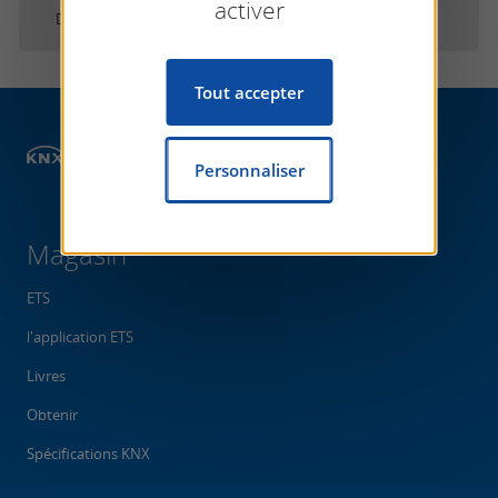
activer
De
HMS Industrial Networks SLU
Tout accepter
Magasin
Personnaliser
Magasin
ETS
l'application ETS
Livres
Obtenir
Spécifications KNX