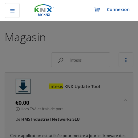
Connexion
MY KNX
Magasin
Intesis
KNX Update Tool
€0.00
Hors TVA et frais de port
De
HMS Industrial Networks SLU
Cette application est utilisée pour mettre à jour le firmware des