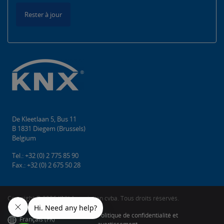
Rester à jour
De Kleetlaan 5, Bus 11
B 1831 Diegem (Brussels)
Belgium
Tel.: +32 (0) 2 775 85 90
Fax.: +32 (0) 2 675 50 28
Copyright © 2026 KNX Association cvba. Tous droits réservés.
Politique de confidentialité et
Français (FR)