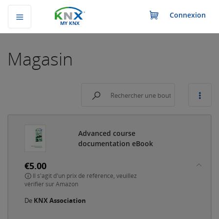
Connexion
MY KNX
Magasin
Advanced course
documentation eBook
€5.00
Il s'agit d'un prix de référence, veuillez
vérifier sur Amazon
De
KNX Association