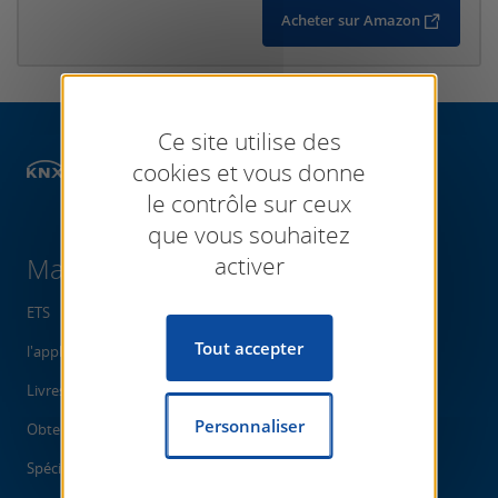
Acheter sur Amazon
Ce site utilise des
cookies et vous donne
Magasin
Books
le contrôle sur ceux
que vous souhaitez
Magasin
activer
ETS
Tout accepter
l'application ETS
Livres
Personnaliser
Obtenir
Spécifications KNX