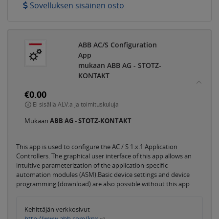
Sovelluksen sisäinen osto
ABB AC/S Configuration
App
mukaan ABB AG - STOTZ-
KONTAKT
€0.00
Ei sisällä ALV:a ja toimituskuluja
Mukaan
ABB AG - STOTZ-KONTAKT
This app is used to configure the AC / S 1.x.1 Application
Controllers. The graphical user interface of this app allows an
intuitive parameterization of the application-specific
automation modules (ASM).Basic device settings and device
programming (download) are also possible without this app.
Kehittäjän verkkosivut
http://www.abb.com/knx