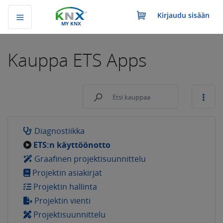
Kirjaudu sisään
MY KNX
Kauppa
ETS Apps
Diagnostiikka
ETS:n käyttöönotto
Graafinen projektisuunnittelu
Projektin asiakirjat
Projektin hallinta
Projektin vienti
Projektisuunnittelu