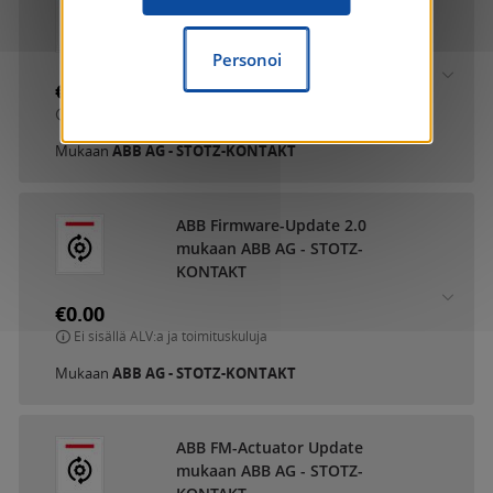
ABB DCA SmartTouch 10
mukaan ABB AG - STOTZ-
KONTAKT
Personoi
€0.00
Ei sisällä ALV:a ja toimituskuluja
Mukaan
ABB AG - STOTZ-KONTAKT
ABB Firmware-Update 2.0
mukaan ABB AG - STOTZ-
KONTAKT
€0.00
Ei sisällä ALV:a ja toimituskuluja
Mukaan
ABB AG - STOTZ-KONTAKT
ABB FM-Actuator Update
mukaan ABB AG - STOTZ-