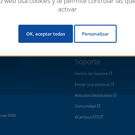
io web usa cookies y te permite controlar las q
activar
OK, aceptar todas
Personalizar
Soporte
Centro de Soporte
Enviar una solicitud
Artículos Destacados
Comunidad
iones KNX
eCampus ETS