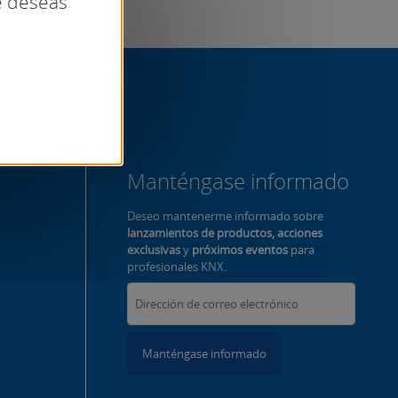
ue deseas
Manténgase informado
Deseo mantenerme informado sobre
lanzamientos de productos, acciones
exclusivas
y
próximos eventos
para
profesionales KNX.
Manténgase informado