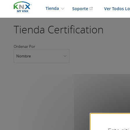
Tienda
Soporte
Ver Todos L
MY KNX
Tienda
Certification
Ordenar Por
Nombre