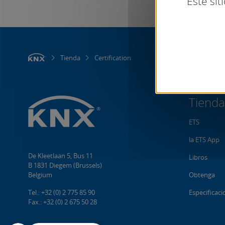
Este sit
Tienda
Certification
Tienda
ETS
la ETS App
De Kleetlaan 5, Bus 11
Libros
B 1831 Diegem (Brussels)
Belgium
Obtenga
Tel.: +32 (0) 2 775 85 90
Especificac
Fax.: +32 (0) 2 675 50 28