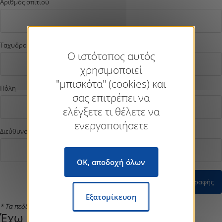
Αριθμός σπιτιού
Ταχυδρομικός κώδικας
Ο ιστότοπος αυτός
χρησιμοποιεί
"μπισκότα" (cookies) και
Πόλη
σας επιτρέπει να
ελέγξετε τι θέλετε να
ενεργοποιήσετε
Διεύθυνση email *
OK, αποδοχή όλων
Επιβεβαίωση εγγραφής
Εξατομίκευση
* Τα πεδία με αστερίσκο είναι υποχρεωτικά.
Έχω έναν MyKNX λογαριασμό