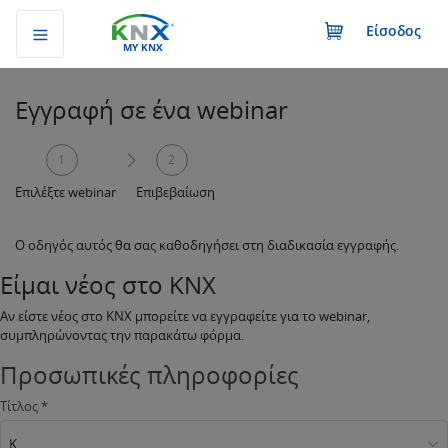
Είσοδος
MY KNX
Εγγραφή σε ένα webinar
1
2
Επιλέξτε webinar
Επιβεβαίωση
Ο οδηγός αυτός θα σας καθοδηγήσει στη διαδικασία εγγραφής.
Είμαι νέος στο ΚΝΧ
Αν είστε νέος στο ΚΝΧ μπορείτε να εγγραφείτε για το webinar,
συμπληρώνοντας την παρακάτω φόρμα.
Προσωπικές πληροφορίες
Τίτλος *
Κ.