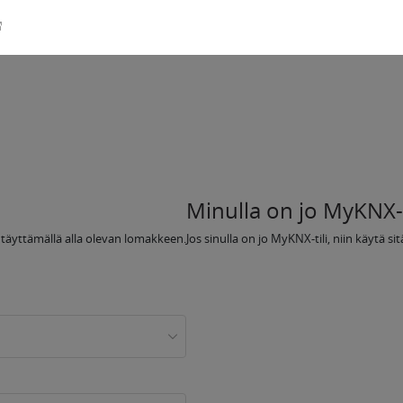
Minulla on jo MyKNX-t
n täyttämällä alla olevan lomakkeen.
Jos sinulla on jo MyKNX-tili, niin käytä s