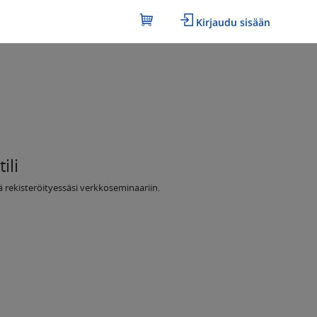
Kirjaudu sisään
ili
itä rekisteröityessäsi verkkoseminaariin.