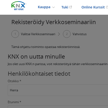
Kauppa
Tuki
Online Kurssit
MY KNX
Rekisteröidy Verkkoseminaariin
1
Valitse Verkkoseminaari
2
Vahvistus
Tämä ohjattu toiminto opastaa rekisteröinnissä.
KNX on uutta minulle
Jos olet uusi KNX:n parissa, voit rekisteröityä tähän verkkoseminaarii
Henkilökohtaiset tiedot
Otsikko *
Herra
Etunimi *