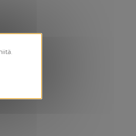
iitä.