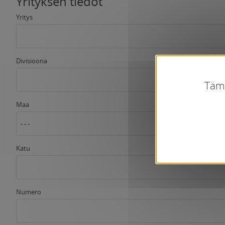
Yrityksen tiedot
Yritys
Divisioona
Tämä
Maa
- - -
Katu
Numero