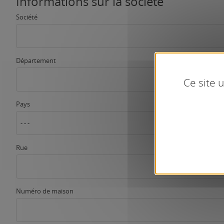
Informations sur la société
Société
Département
Ce site 
Pays
- - -
Rue
Numéro de maison