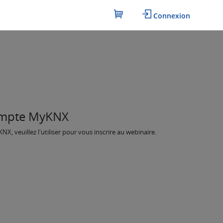
Connexion
ompte MyKNX
, veuillez l'utiliser pour vous inscrire au webinaire.