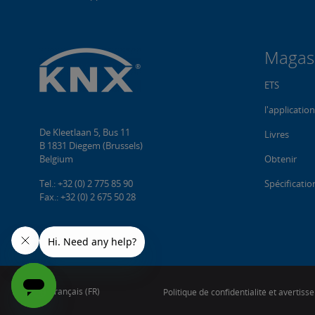
Magas
ETS
l'applicatio
De Kleetlaan 5, Bus 11
Livres
B 1831 Diegem (Brussels)
Belgium
Obtenir
Tel.: +32 (0) 2 775 85 90
Spécificati
Fax.: +32 (0) 2 675 50 28
Français (FR)
Politique de confidentialité et avertis