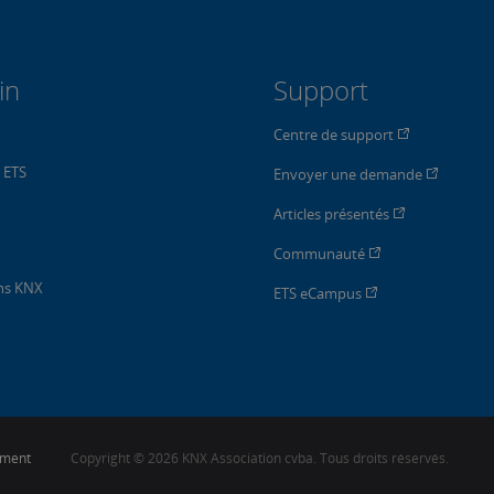
in
Support
Centre de support
n ETS
Envoyer une demande
Articles présentés
Communauté
ons KNX
ETS eCampus
sement
Copyright © 2026 KNX Association cvba. Tous droits réservés.