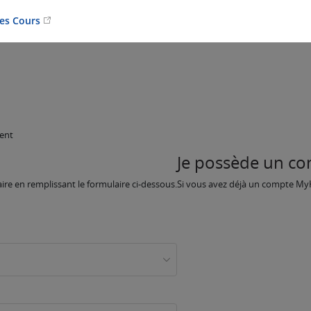
Les Cours
ment
Je possède un c
re en remplissant le formulaire ci-dessous.
Si vous avez déjà un compte MyKNX