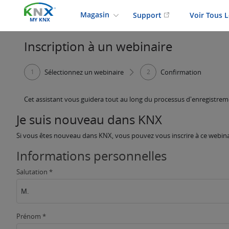
Magasin
Support
Voir Tous 
MY KNX
Inscription à un webinaire
1
Sélectionnez un webinaire
2
Confirmation
Cet assistant vous guidera tout au long du processus d'enregistre
Je suis nouveau dans KNX
Si vous êtes nouveau dans KNX, vous pouvez vous inscrire à ce webinai
Informations personnelles
Salutation *
M.
Prénom *