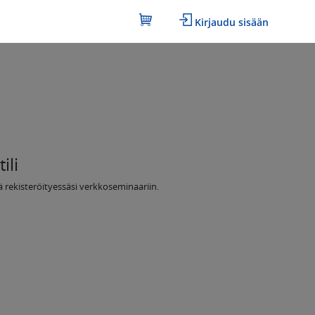
Kirjaudu sisään
ili
itä rekisteröityessäsi verkkoseminaariin.