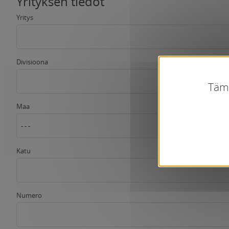
Yrityksen tiedot
Yritys
Divisioona
Tämä
Maa
- - -
Katu
Numero