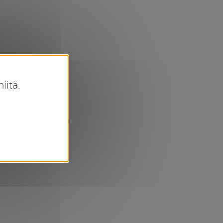
iitä.