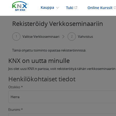
Kauppa
Tuki
Online Kurssit
MY KNX
Rekisteröidy Verkkoseminaariin
1
Valitse Verkkoseminaari
2
Vahvistus
Tämä ohjattu toiminto opastaa rekisteröinnissä.
KNX on uutta minulle
Jos olet uusi KNX:n parissa, voit rekisteröityä tähän verkkoseminaarii
Henkilökohtaiset tiedot
Otsikko *
Herra
Etunimi *