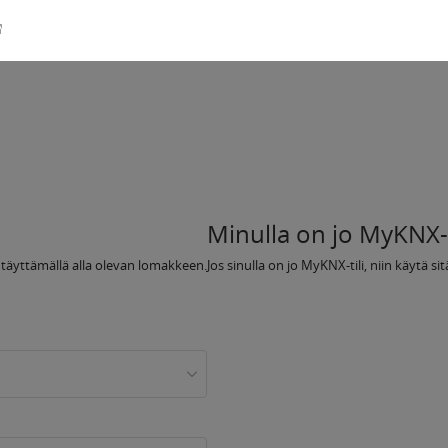
Minulla on jo MyKNX-t
n täyttämällä alla olevan lomakkeen.
Jos sinulla on jo MyKNX-tili, niin käytä s