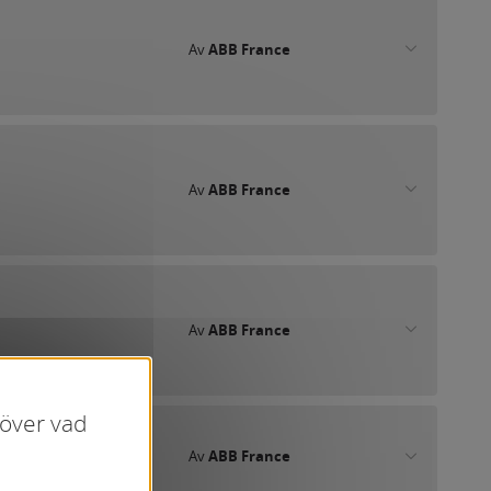
Av
ABB France
Av
ABB France
Av
ABB France
 över vad
Av
ABB France