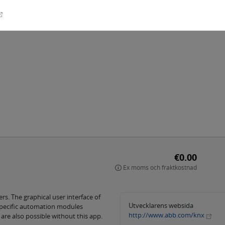
€0.00
Ex moms och fraktkostnad
ers. The graphical user interface of
Utvecklarens websida
-specific automation modules
http://www.abb.com/knx
re also possible without this app.