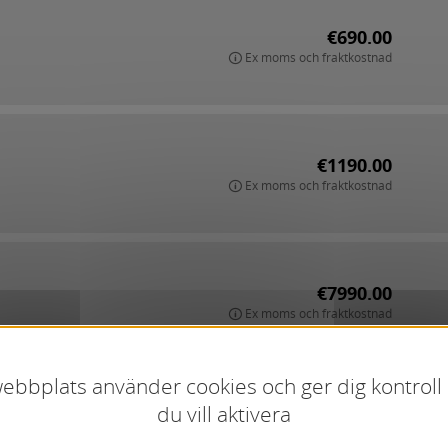
€690.00
Ex moms och fraktkostnad
€1190.00
Ex moms och fraktkostnad
€7990.00
Ex moms och fraktkostnad
bbplats använder cookies och ger dig kontroll
€3.95
du vill aktivera
Ex moms och fraktkostnad