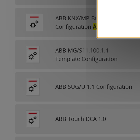
ABB KNX/MP-Bus Controller
Configuration
App
ABB MG/S11.100.1.1
Template Configuration
ABB SUG/U 1.1 Configuration
ABB Touch DCA 1.0