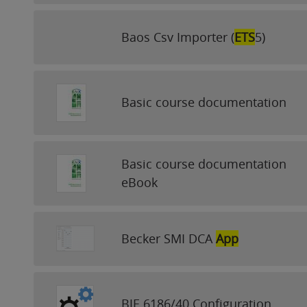
Baos Csv Importer (
ETS
5)
Basic course documentation
Basic course documentation
eBook
Becker SMI DCA
App
BJE 6186/40 Configuration