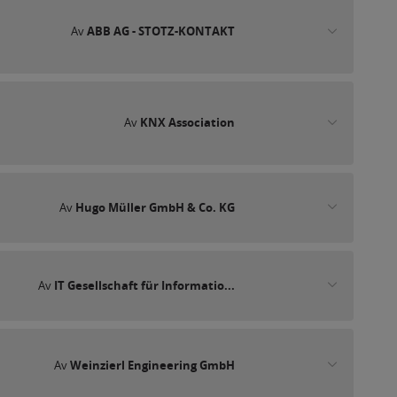
Av
ABB AG - STOTZ-KONTAKT
Av
KNX Association
Av
Hugo Müller GmbH & Co. KG
Av
IT Gesellschaft für Informatio...
Av
Weinzierl Engineering GmbH