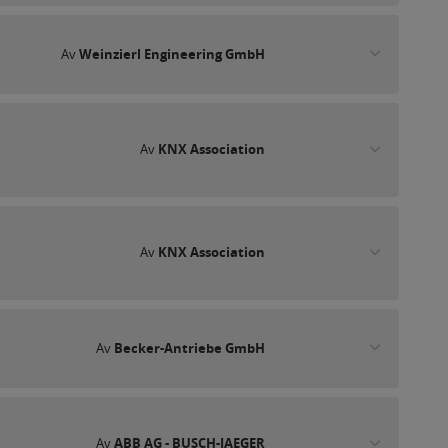
Av
Weinzierl Engineering GmbH
Av
KNX Association
Av
KNX Association
Av
Becker-Antriebe GmbH
Av
ABB AG - BUSCH-JAEGER