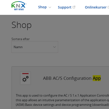
Shop
Support
Onlinekurser
MY KNX
Shop
Sortera efter
Namn
ABB AC/S Configuration
App
This app is used to configure the AC / S 1.x.1 Application Controll
this app allows an intuitive parameterization of the application
(ASM).Basic device settings and device programming (download) a