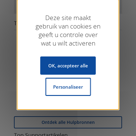
Deze site maakt
Top Hulpbronnen
gebruik van cookies en
geeft u controle over
KNX Specifications
wat u wilt activeren
KNX Specifications
ETS6 Professional
OK, accepteer alle
ETS
Personaliseer
KNX Virtual
Software
Ontdek alle Hulpbronnen
Top Supportartikelen