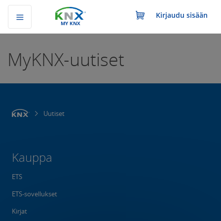
Kirjaudu sisään
MY KNX
MyKNX-uutiset
Uutiset
Kauppa
ETS
ETS-sovellukset
Kirjat