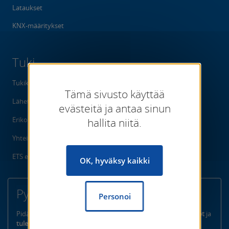
Lataukset
KNX-määritykset
Tuki
Tukikeskus
Tämä sivusto käyttää
Lähetä pyyntö
evästeitä ja antaa sinun
Erikoisartikkelit
hallita niitä.
Yhteisö
ETS eCampus
OK, hyväksy kaikki
Pysy ajan tasalla
Personoi
Pidä minut ajan tasalla
tuotejulkaisut, yksinomaiset toiminnot
ja
tulevat tapahtumat
KNX-ammattilaisille.