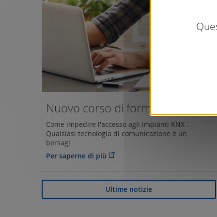
Ques
Nuovo corso di formazione...
Come impedire l'accesso agli impianti KNX :
Qualsiasi tecnologia di comunicazione è un
bersagl...
Per saperne di più
Ultime notizie