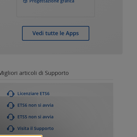
Progettazione grafica
Vedi tutte le Apps
Migliori articoli di Supporto
Licenziare ETS6
ETS6 non si avvia
ETS5 non si avvia
Visita il Supporto