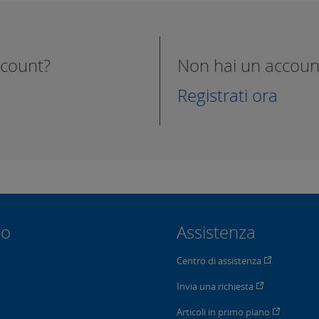
ccount?
Non hai un accoun
Registrati ora
io
Assistenza
Centro di assistenza
Invia una richiesta
Articoli in primo piano