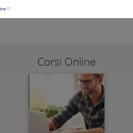
line
Corsi Online