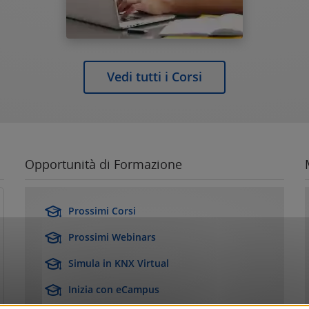
Vedi tutti i Corsi
Opportunità di Formazione
Prossimi Corsi
Prossimi Webinars
Simula in KNX Virtual
Inizia con eCampus