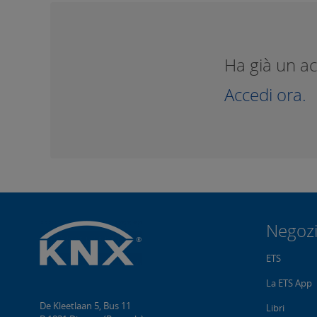
Ha già un a
Accedi ora.
Negoz
ETS
La ETS App
De Kleetlaan 5, Bus 11
Libri