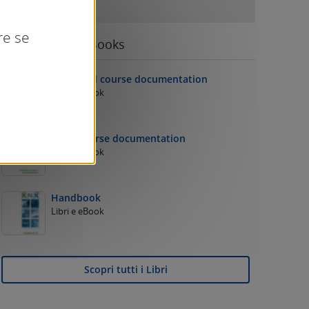
re se
Migliori libri & eBooks
Advanced course documentation
Libri e eBook
Basic course documentation
Libri e eBook
Handbook
Libri e eBook
Scopri tutti i Libri