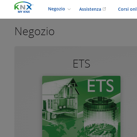
Negozio
Assistenza
Corsi on
MY KNX
Negozio
ETS