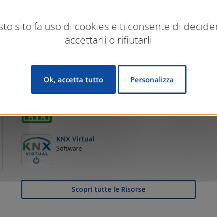
to sito fa uso di cookies e ti consente di decide
Risorse da non perdere
accettarli o rifiutarli
KNX Specifications
KNX Specifications
Ok, accetta tutto
Personalizza
ETS6 Professional
ETS
KNX Virtual
Software
Scopri tutte le Risorse