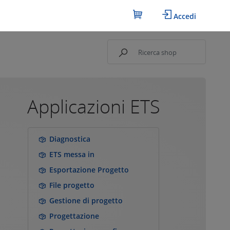
Accedi
Applicazioni ETS
Diagnostica
ETS messa in
Esportazione Progetto
File progetto
Gestione di progetto
Progettazione