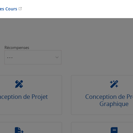
Les Cours
Récompenses
- - -
ception de Projet
Conception de Pr
Graphique