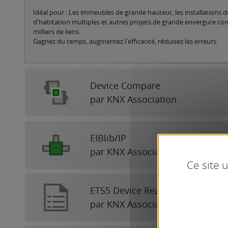
Idéal pour : Les immeubles de grande hauteur, les installations de
d'habitation multiples et autres projets de grande envergure c
milliers de liens.
Gagnez du temps, augmentez l'efficacité, réduisez les erreurs.
Device Compare
par KNX Association
EIBlib/IP
par KNX Association
Ce site 
ETS5 Device Reader
par KNX Association