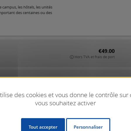
 campus, les hôtels, les unités
omportant des centaines ou des
€49.00
Hors TVA et frais de port
€49.00
Hors TVA et frais de port
utilise des cookies et vous donne le contrôle sur
vous souhaitez activer
€49.00
Hors TVA et frais de port
Tout accepter
Personnaliser