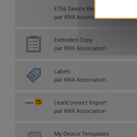
ETS6 Device Reader
par KNX Association
Extended Copy
par KNX Association
Labels
par KNX Association
LeanConnect Import
par KNX Association
My Device Templates