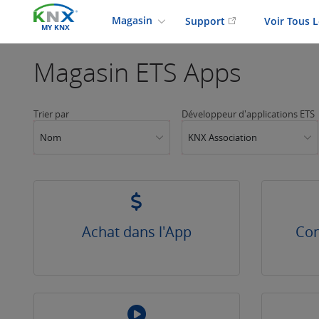
Magasin
Support
Voir Tous 
MY KNX
Magasin
ETS Apps
Trier par
Développeur d'applications ETS
Nom
KNX Association
Achat dans l'App
Con