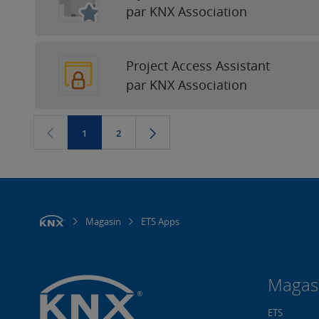
par KNX Association
Project Access Assistant
par KNX Association
1
2
Magasin
ETS Apps
Magas
ETS