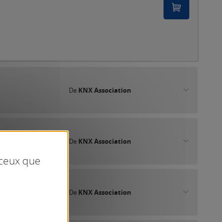
De
KNX Association
De
KNX Association
 ceux que
De
KNX Association