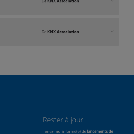
De
KNX Association
De
KNX Association
Rester à jour
Tenez-moi informé(e) de
lancements de