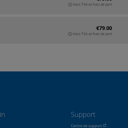
Hors TVA et frais de port
€79.00
Hors TVA et frais de port
in
Support
Centre de support