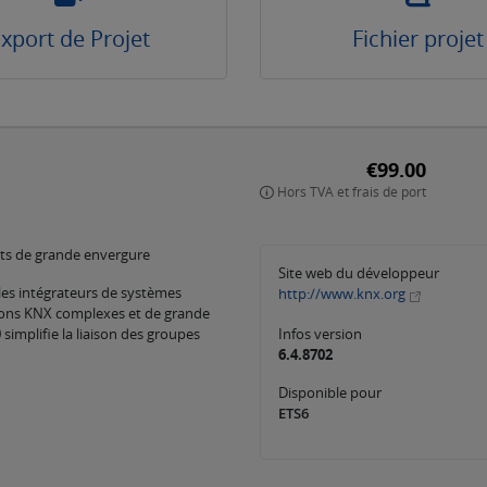
xport de Projet
Fichier projet
€99.00
Hors TVA et frais de port
jets de grande envergure
Site web du développeur
les intégrateurs de systèmes
http://www.knx.org
ions KNX complexes et de grande
Infos version
 simplifie la liaison des groupes
6.4.8702
Disponible pour
ETS6