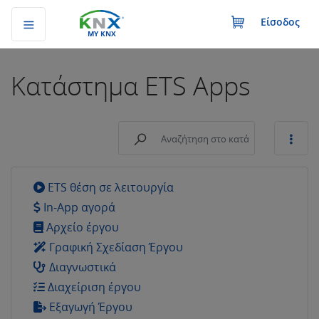
Είσοδος
MY KNX
Κατάστημα
ETS Apps
ETS θέση σε λειτουργία
In-App αγορά
Αρχείο έργου
Γραφική Σχεδίαση Έργου
Διαγνωστικά
Διαχείριση έργου
Εξαγωγή Έργου