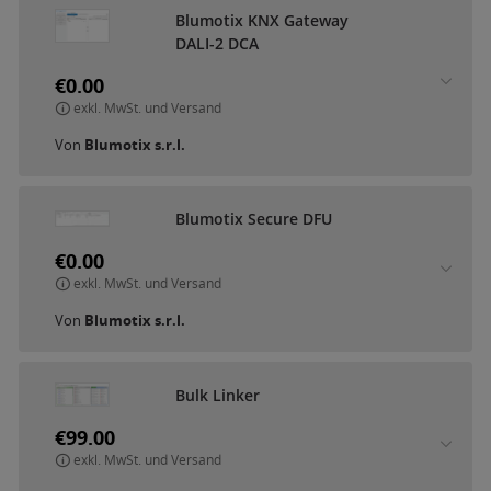
B
l
u
m
o
t
i
x
K
N
X
G
a
t
e
w
a
y
D
A
L
I
-
2
D
C
A
€0.00
exkl. MwSt. und Versand
Von
Blumotix s.r.l.
B
l
u
m
o
t
i
x
S
e
c
u
r
e
D
F
U
€0.00
exkl. MwSt. und Versand
Von
Blumotix s.r.l.
B
u
l
k
L
i
n
k
e
r
€99.00
exkl. MwSt. und Versand