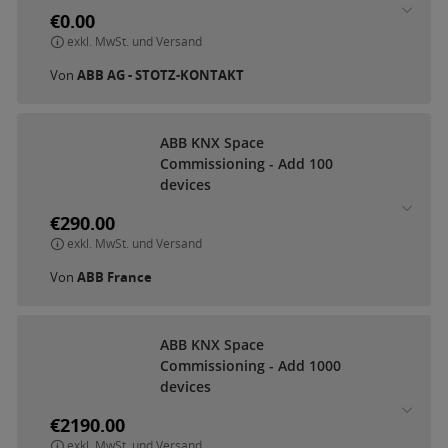
€0.00
exkl. MwSt. und Versand
Von
ABB AG - STOTZ-KONTAKT
A
B
B
K
N
X
S
p
a
c
e
C
o
m
m
i
s
s
i
o
n
i
n
g
-
A
d
d
1
0
0
d
e
v
i
c
e
s
€290.00
exkl. MwSt. und Versand
Von
ABB France
A
B
B
K
N
X
S
p
a
c
e
C
o
m
m
i
s
s
i
o
n
i
n
g
-
A
d
d
1
0
0
0
d
e
v
i
c
e
s
€2190.00
exkl. MwSt. und Versand