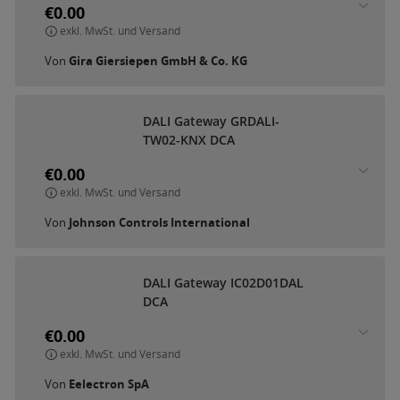
€0.00
exkl. MwSt. und Versand
Von
Gira Giersiepen GmbH & Co. KG
D
A
L
I
G
a
t
e
w
a
y
G
R
D
A
L
I
-
T
W
0
2
-
K
N
X
D
C
A
€0.00
exkl. MwSt. und Versand
Von
Johnson Controls International
D
A
L
I
G
a
t
e
w
a
y
I
C
0
2
D
0
1
D
A
L
D
C
A
€0.00
exkl. MwSt. und Versand
Von
Eelectron SpA