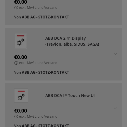
€0.00
exkl. MwSt. und Versand
Von
ABB AG - STOTZ-KONTAKT
A
B
B
D
C
A
2
.
4
"
D
i
s
p
l
a
y
(
T
r
e
v
i
o
n
,
a
l
b
a
,
S
I
D
U
S
,
S
A
G
A
)
€0.00
exkl. MwSt. und Versand
Von
ABB AG - STOTZ-KONTAKT
A
B
B
D
C
A
I
P
T
o
u
c
h
N
e
w
U
I
€0.00
exkl. MwSt. und Versand
Von
ABB AG - STOTZ-KONTAKT