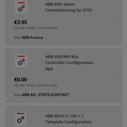
A
B
B
K
N
X
S
p
a
c
e
C
o
m
m
i
s
s
i
o
n
i
n
g
f
o
r
E
T
S
5
€3.95
exkl. MwSt. und Versand
Von
ABB France
A
B
B
K
N
X
/
M
P
-
B
u
s
C
o
n
t
r
o
l
l
e
r
C
o
n
f
i
g
u
r
a
t
i
o
n
A
p
p
€0.00
exkl. MwSt. und Versand
Von
ABB AG - STOTZ-KONTAKT
A
B
B
M
G
/
S
1
1
.
1
0
0
.
1
.
1
T
e
m
p
l
a
t
e
C
o
n
f
i
g
u
r
a
t
i
o
n