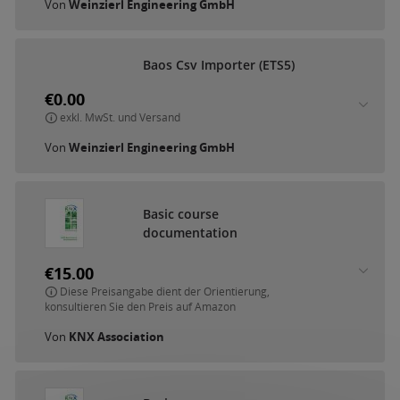
Von
Weinzierl Engineering GmbH
B
a
o
s
C
s
v
I
m
p
o
r
t
e
r
(
E
T
S
5
)
€0.00
exkl. MwSt. und Versand
Von
Weinzierl Engineering GmbH
B
a
s
i
c
c
o
u
r
s
e
d
o
c
u
m
e
n
t
a
t
i
o
n
€15.00
Diese Preisangabe dient der Orientierung,
konsultieren Sie den Preis auf Amazon
Von
KNX Association