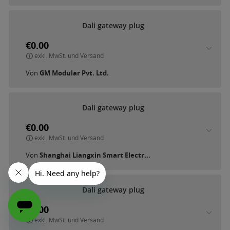
D
a
l
i
g
a
t
e
w
a
y
p
l
u
g
€0.00
exkl. MwSt. und Versand
Von
GM Modular Pvt. Ltd.
D
a
l
i
g
a
t
e
w
a
y
p
l
u
g
€0.00
exkl. MwSt. und Versand
Von
Shanghai Liangxin Smart Electr...
D
a
l
i
g
a
t
e
w
a
y
p
l
u
g
€0.00
exkl. MwSt. und Versand