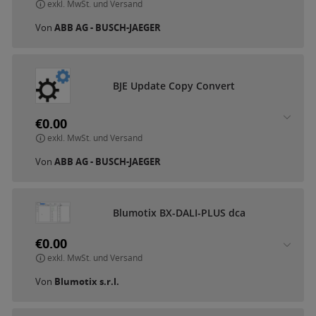
exkl. MwSt. und Versand
Von
ABB AG - BUSCH-JAEGER
B
J
E
U
p
d
a
t
e
C
o
p
y
C
o
n
v
e
r
t
€0.00
exkl. MwSt. und Versand
Von
ABB AG - BUSCH-JAEGER
B
l
u
m
o
t
i
x
B
X
-
D
A
L
I
-
P
L
U
S
d
c
a
€0.00
exkl. MwSt. und Versand
Von
Blumotix s.r.l.