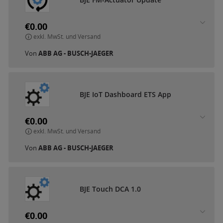
€0.00
exkl. MwSt. und Versand
Von
ABB AG - BUSCH-JAEGER
B
J
E
I
o
T
D
a
s
h
b
o
a
r
d
E
T
S
A
p
p
€0.00
exkl. MwSt. und Versand
Von
ABB AG - BUSCH-JAEGER
B
J
E
T
o
u
c
h
D
C
A
1
.
0
€0.00