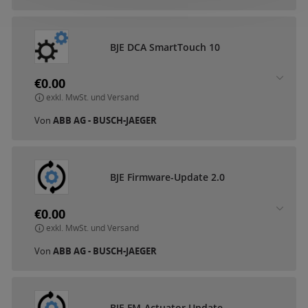
B
J
E
D
C
A
S
m
a
r
t
T
o
u
c
h
1
0
€0.00
exkl. MwSt. und Versand
Von
ABB AG - BUSCH-JAEGER
B
J
E
F
i
r
m
w
a
r
e
-
U
p
d
a
t
e
2
.
0
€0.00
exkl. MwSt. und Versand
Von
ABB AG - BUSCH-JAEGER
B
J
E
F
M
-
A
c
t
u
a
t
o
r
U
p
d
a
t
e