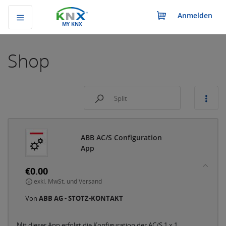
Anmelden
MY KNX
Shop
A
B
B
A
C
/
S
C
o
n
f
i
g
u
r
a
t
i
o
n
A
p
p
€0.00
exkl. MwSt. und Versand
Von
ABB AG - STOTZ-KONTAKT
Mit dieser App erfolgt die Konfiguration der AC/S 1.x.1