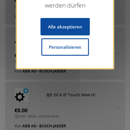
€0.00
werden dürfen
exkl. MwSt. und Versand
Von
ABB AG - BUSCH-JAEGER
Alle akzeptieren
B
J
E
D
C
A
2
.
4
"
D
i
s
p
l
a
y
(
T
r
e
v
i
o
n
,
a
l
b
a
,
S
I
D
U
S
,
S
A
G
A
)
Personalisieren
€0.00
exkl. MwSt. und Versand
Von
ABB AG - BUSCH-JAEGER
B
J
E
D
C
A
I
P
T
o
u
c
h
N
e
w
U
I
€0.00
exkl. MwSt. und Versand
Von
ABB AG - BUSCH-JAEGER