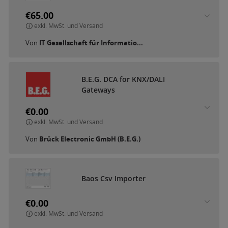
€65.00
exkl. MwSt. und Versand
Von
IT Gesellschaft für Informatio...
B
.
E
.
G
.
D
C
A
f
o
r
K
N
X
/
D
A
L
I
G
a
t
e
w
a
y
s
€0.00
exkl. MwSt. und Versand
Von
Brück Electronic GmbH (B.E.G.)
B
a
o
s
C
s
v
I
m
p
o
r
t
e
r
€0.00
exkl. MwSt. und Versand