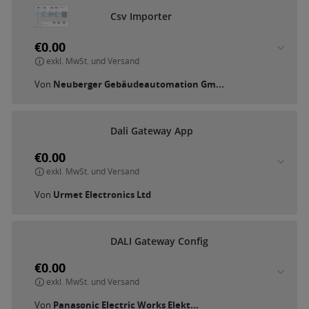
C
s
v
I
m
p
o
r
t
e
r
€0.00
exkl. MwSt. und Versand
Von
Neuberger Gebäudeautomation Gm...
D
a
l
i
G
a
t
e
w
a
y
A
p
p
€0.00
exkl. MwSt. und Versand
Von
Urmet Electronics Ltd
D
A
L
I
G
a
t
e
w
a
y
C
o
n
f
i
g
€0.00
exkl. MwSt. und Versand
Von
Panasonic Electric Works Elekt...