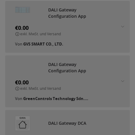
D
A
L
I
G
a
t
e
w
a
y
C
o
n
f
i
g
u
r
a
t
i
o
n
A
p
p
€0.00
exkl. MwSt. und Versand
Von
GVS SMART CO., LTD.
D
A
L
I
G
a
t
e
w
a
y
C
o
n
f
i
g
u
r
a
t
i
o
n
A
p
p
€0.00
exkl. MwSt. und Versand
Von
GreenControls Technology Sdn....
D
A
L
I
G
a
t
e
w
a
y
D
C
A