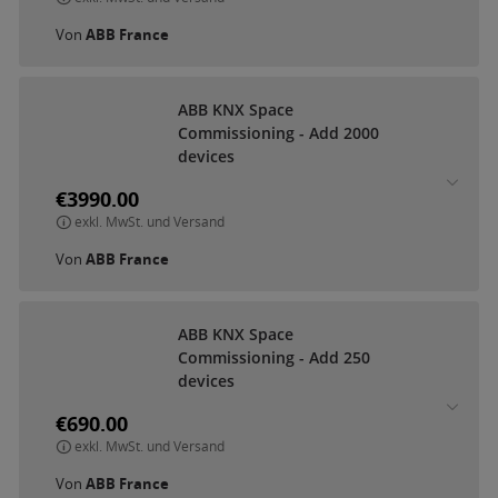
Von
ABB France
A
B
B
K
N
X
S
p
a
c
e
C
o
m
m
i
s
s
i
o
n
i
n
g
-
A
d
d
2
0
0
0
d
e
v
i
c
e
s
€3990.00
exkl. MwSt. und Versand
Von
ABB France
A
B
B
K
N
X
S
p
a
c
e
C
o
m
m
i
s
s
i
o
n
i
n
g
-
A
d
d
2
5
0
d
e
v
i
c
e
s
€690.00
exkl. MwSt. und Versand
Von
ABB France