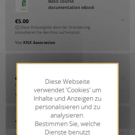
B
a
s
i
c
c
o
u
r
s
e
d
o
c
u
m
e
n
t
a
t
i
o
n
e
B
o
o
k
€5.00
Diese Preisangabe dient der Orientierung,
konsultieren Sie den Preis auf Amazon
Von
KNX Association
B
e
c
k
e
r
S
M
I
D
C
A
A
p
p
€0.00
Diese Webseite
exkl. MwSt. und Versand
verwendet 'Cookies' um
Von
Becker-Antriebe GmbH
Inhalte und Anzeigen zu
personalisieren und zu
analysieren.
B
J
E
6
1
8
6
/
4
0
C
o
n
f
i
g
u
r
a
t
i
o
n
Bestimmen Sie, welche
Dienste benutzt