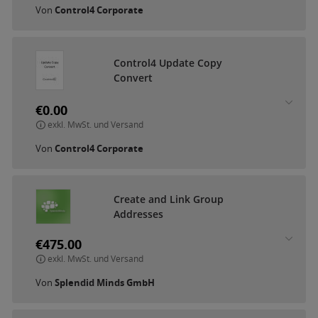
Von
Control4 Corporate
C
o
n
t
r
o
l
4
U
p
d
a
t
e
C
o
p
y
C
o
n
v
e
r
t
€0.00
exkl. MwSt. und Versand
Von
Control4 Corporate
C
r
e
a
t
e
a
n
d
L
i
n
k
G
r
o
u
p
A
d
d
r
e
s
s
e
s
€475.00
exkl. MwSt. und Versand
Von
Splendid Minds GmbH