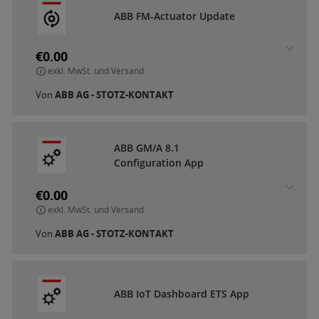
A
B
B
F
M
-
A
c
t
u
a
t
o
r
U
p
d
a
t
e
€0.00
exkl. MwSt. und Versand
Von
ABB AG - STOTZ-KONTAKT
A
B
B
G
M
/
A
8
.
1
C
o
n
f
i
g
u
r
a
t
i
o
n
A
p
p
€0.00
exkl. MwSt. und Versand
Von
ABB AG - STOTZ-KONTAKT
A
B
B
I
o
T
D
a
s
h
b
o
a
r
d
E
T
S
A
p
p