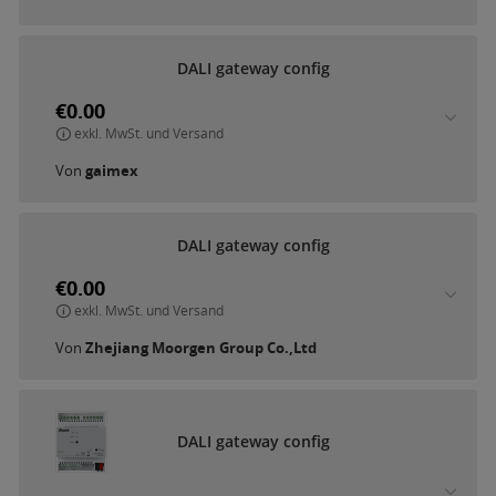
D
A
L
I
g
a
t
e
w
a
y
c
o
n
f
i
g
€0.00
exkl. MwSt. und Versand
Von
gaimex
D
A
L
I
g
a
t
e
w
a
y
c
o
n
f
i
g
€0.00
exkl. MwSt. und Versand
Von
Zhejiang Moorgen Group Co.,Ltd
D
A
L
I
g
a
t
e
w
a
y
c
o
n
f
i
g