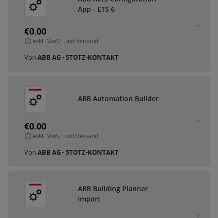
A
p
p
-
E
T
S
6
€0.00
exkl. MwSt. und Versand
Von
ABB AG - STOTZ-KONTAKT
A
B
B
A
u
t
o
m
a
t
i
o
n
B
u
i
l
d
e
r
€0.00
exkl. MwSt. und Versand
Von
ABB AG - STOTZ-KONTAKT
A
B
B
B
u
i
l
d
i
n
g
P
l
a
n
n
e
r
I
m
p
o
r
t