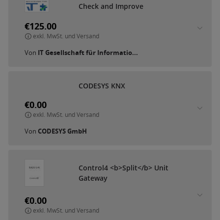
C
h
e
c
k
a
n
d
I
m
p
r
o
v
e
€125.00
exkl. MwSt. und Versand
Von
IT Gesellschaft für Informatio...
C
O
D
E
S
Y
S
K
N
X
€0.00
exkl. MwSt. und Versand
Von
CODESYS GmbH
C
o
n
t
r
o
l
4
<
b
>
S
p
l
i
t
<
/
b
>
U
n
i
t
G
a
t
e
w
a
y
€0.00
exkl. MwSt. und Versand