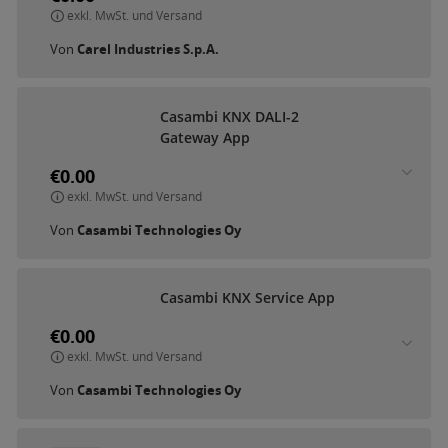
exkl. MwSt. und Versand
Von
Carel Industries S.p.A.
C
a
s
a
m
b
i
K
N
X
D
A
L
I
-
2
G
a
t
e
w
a
y
A
p
p
€0.00
exkl. MwSt. und Versand
Von
Casambi Technologies Oy
C
a
s
a
m
b
i
K
N
X
S
e
r
v
i
c
e
A
p
p
€0.00
exkl. MwSt. und Versand
Von
Casambi Technologies Oy