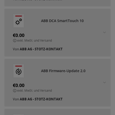
A
B
B
D
C
A
S
m
a
r
t
T
o
u
c
h
1
0
€0.00
exkl. MwSt. und Versand
Von
ABB AG - STOTZ-KONTAKT
A
B
B
F
i
r
m
w
a
r
e
-
U
p
d
a
t
e
2
.
0
€0.00
exkl. MwSt. und Versand
Von
ABB AG - STOTZ-KONTAKT