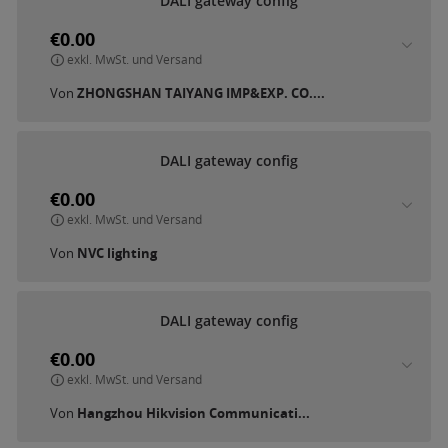
D
A
L
I
g
a
t
e
w
a
y
c
o
n
f
i
g
€0.00
exkl. MwSt. und Versand
Von
ZHONGSHAN TAIYANG IMP&EXP. CO....
D
A
L
I
g
a
t
e
w
a
y
c
o
n
f
i
g
€0.00
exkl. MwSt. und Versand
Von
NVC lighting
D
A
L
I
g
a
t
e
w
a
y
c
o
n
f
i
g
€0.00
exkl. MwSt. und Versand
Von
Hangzhou Hikvision Communicati...