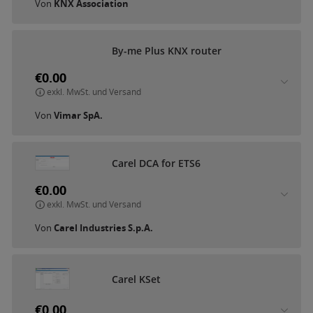
Von
KNX Association
B
y
-
m
e
P
l
u
s
K
N
X
r
o
u
t
e
r
€0.00
exkl. MwSt. und Versand
Von
Vimar SpA.
C
a
r
e
l
D
C
A
f
o
r
E
T
S
6
€0.00
exkl. MwSt. und Versand
Von
Carel Industries S.p.A.
C
a
r
e
l
K
S
e
t
€0.00