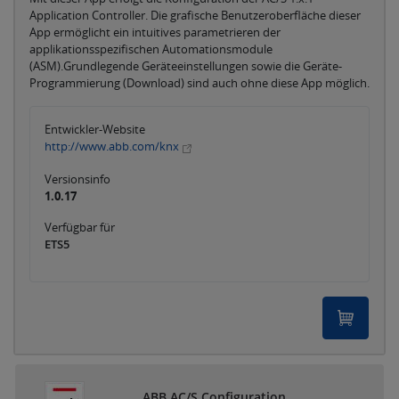
Application Controller. Die grafische Benutzeroberfläche dieser
App ermöglicht ein intuitives parametrieren der
applikationsspezifischen Automationsmodule
(ASM).Grundlegende Geräteeinstellungen sowie die Geräte-
Programmierung (Download) sind auch ohne diese App möglich.
Entwickler-Website
http://www.abb.com/knx
Versionsinfo
1.0.17
Verfügbar für
ETS5
A
B
B
A
C
/
S
C
o
n
f
i
g
u
r
a
t
i
o
n