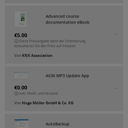
A
d
v
a
n
c
e
d
c
o
u
r
s
e
d
o
c
u
m
e
n
t
a
t
i
o
n
e
B
o
o
k
€5.00
Diese Preisangabe dient der Orientierung,
konsultieren Sie den Preis auf Amazon
Von
KNX Association
A
S
3
6
M
P
3
U
p
d
a
t
e
A
p
p
€0.00
exkl. MwSt. und Versand
Von
Hugo Müller GmbH & Co. KG
A
u
t
o
B
a
c
k
u
p