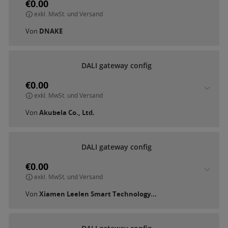
€0.00
exkl. MwSt. und Versand
Von
DNAKE
D
A
L
I
g
a
t
e
w
a
y
c
o
n
f
i
g
€0.00
exkl. MwSt. und Versand
Von
Akubela Co., Ltd.
D
A
L
I
g
a
t
e
w
a
y
c
o
n
f
i
g
€0.00
exkl. MwSt. und Versand
Von
Xiamen Leelen Smart Technology...