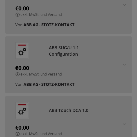
€0.00
exkl. MwSt. und Versand
Von
ABB AG - STOTZ-KONTAKT
A
B
B
S
U
G
/
U
1
.
1
C
o
n
f
i
g
u
r
a
t
i
o
n
€0.00
exkl. MwSt. und Versand
Von
ABB AG - STOTZ-KONTAKT
A
B
B
T
o
u
c
h
D
C
A
1
.
0
€0.00
exkl. MwSt. und Versand