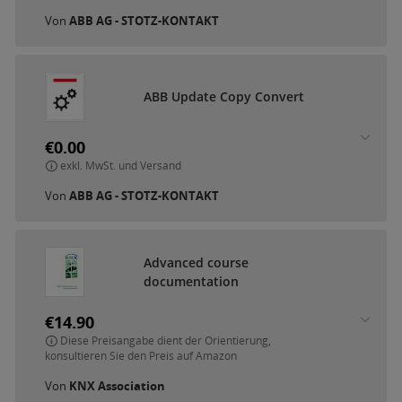
Von
ABB AG - STOTZ-KONTAKT
A
B
B
U
p
d
a
t
e
C
o
p
y
C
o
n
v
e
r
t
€0.00
exkl. MwSt. und Versand
Von
ABB AG - STOTZ-KONTAKT
A
d
v
a
n
c
e
d
c
o
u
r
s
e
d
o
c
u
m
e
n
t
a
t
i
o
n
€14.90
Diese Preisangabe dient der Orientierung,
konsultieren Sie den Preis auf Amazon
Von
KNX Association