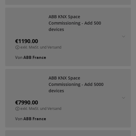
A
B
B
K
N
X
S
p
a
c
e
C
o
m
m
i
s
s
i
o
n
i
n
g
-
A
d
d
5
0
0
d
e
v
i
c
e
s
€1190.00
exkl. MwSt. und Versand
Von
ABB France
A
B
B
K
N
X
S
p
a
c
e
C
o
m
m
i
s
s
i
o
n
i
n
g
-
A
d
d
5
0
0
0
d
e
v
i
c
e
s
€7990.00
exkl. MwSt. und Versand
Von
ABB France