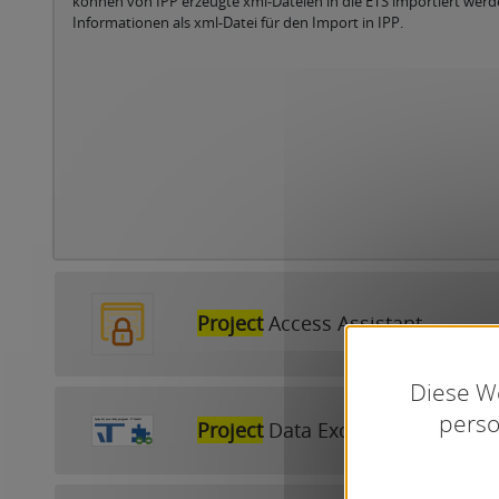
können von IPP erzeugte xml-Dateien in die ETS importiert werd
Informationen als xml-Datei für den Import in IPP.
Project
Access Assistant
Diese We
perso
Project
Data Exchange