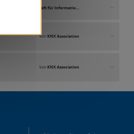
Von
IT Gesellschaft für Informatio...
Von
KNX Association
Von
KNX Association