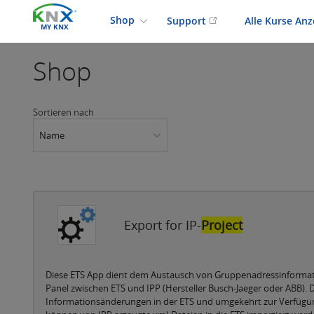
Shop
Support
Alle Kurse An
MY KNX
Shop
Sortieren nach
Name
Export for IP-
Project
Diese ETS App dient dem Austausch von Gruppenadressinform
Panel zwischen ETS und IPP (Hersteller Busch-Jaeger oder ABB). Di
Informationsänderungen in der ETS und umgekehrt zur Verfügun