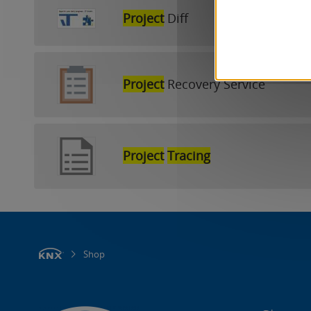
Project
Diff
Project
Recovery Service
Project
Tracing
Shop