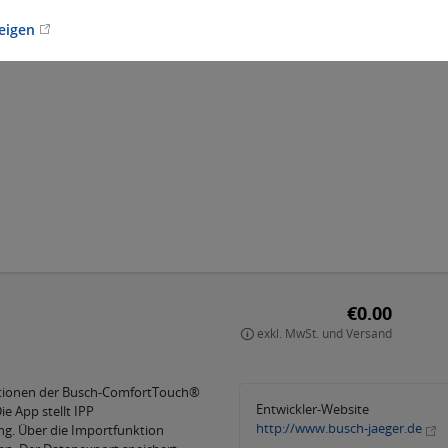
zeigen
€0.00
exkl. MwSt. und Versand
ationen der Busch-ComfortTouch®
Entwickler-Website
e App stellt IPP
http://www.busch-jaeger.de
g. Über die Importfunktion